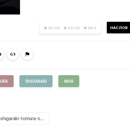
НАСЛОВ
● SD GIF
● HD GIF
● MP4
MURA
SHIGARAKI
MHA