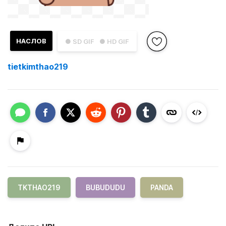
НАСЛОВ
● SD GIF
● HD GIF
tietkimthao219
TKTHAO219
BUBUDUDU
PANDA