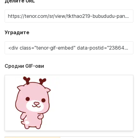
Делите URL
Уградите
Сродни GIF-ови