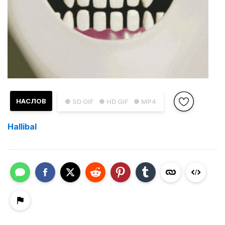
НАСЛОВ
● SD GIF
● HD GIF
● MP4
Hallibal