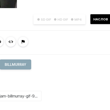
НАСЛОВ
● SD GIF
● HD GIF
● MP4
BILLMURRAY