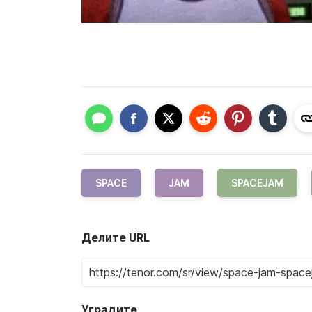
SPACE
JAM
SPACEJAM
Делите URL
Уградите