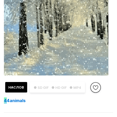
НАСЛОВ
● SD GIF
● HD GIF
● MP4
4
4animals