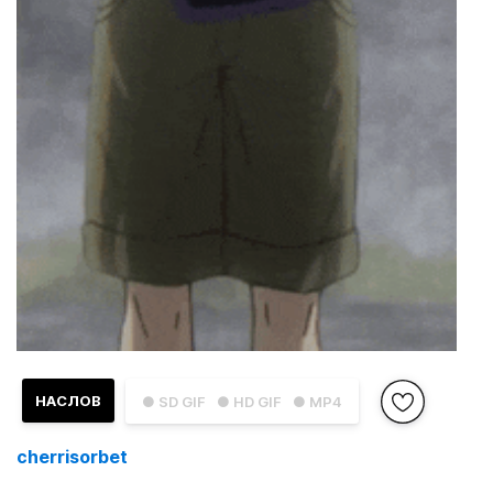
НАСЛОВ
● SD GIF
● HD GIF
● MP4
cherrisorbet