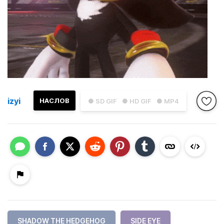
izyi
НАСЛОВ
● SD GIF
● HD GIF
● MP4
SHADOW THE HEDGEHOG
SIDE EYE