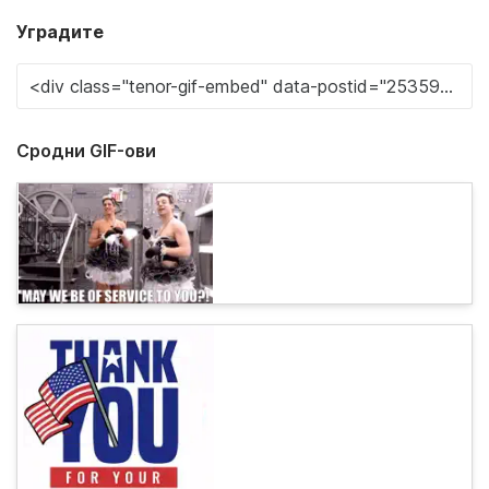
Уградите
Сродни GIF-ови