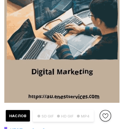
НАСЛОВ
● SD GIF
● HD GIF
● MP4