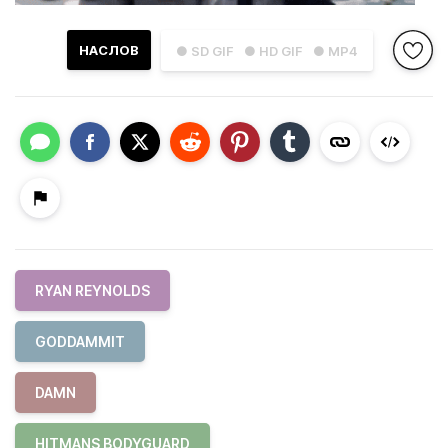
НАСЛОВ
● SD GIF
● HD GIF
● MP4
RYAN REYNOLDS
GODDAMMIT
DAMN
HITMANS BODYGUARD