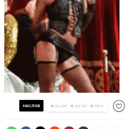
НАСЛОВ
● SD GIF
● HD GIF
● MP4