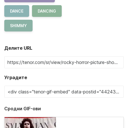
DANCE
DANCING
SHIMMY
Делите URL
Уградите
Сродни GIF-ови