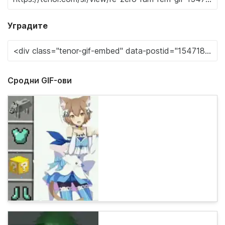
Уградите
Сродни GIF-ови