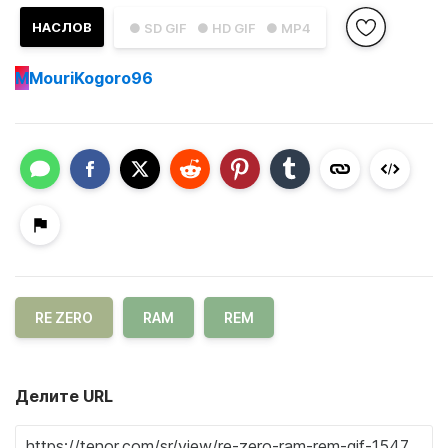
НАСЛОВ
● SD GIF
● HD GIF
● MP4
M
MouriKogoro96
RE ZERO
RAM
REM
Делите URL