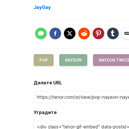
JayGay
POP
NAYEON
NAYEON TWIC
Делите URL
Уградите