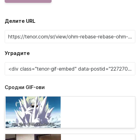
Делите URL
Уградите
Сродни GIF-ови