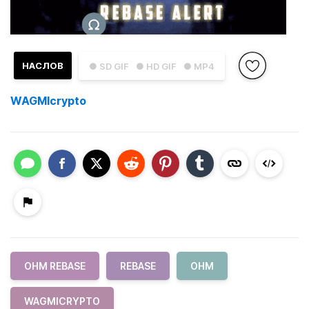
НАСЛОВ
● SD GIF
● HD GIF
● MP4
WAGMIcrypto
OHM REBASE
REBASE
OHM
WAGMICRYPTO