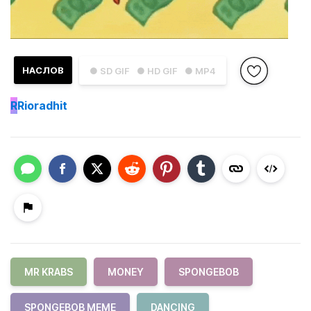
НАСЛОВ
● SD GIF
● HD GIF
● MP4
R
Rioradhit
MR KRABS
MONEY
SPONGEBOB
SPONGEBOB MEME
DANCING