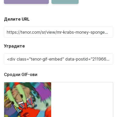
Делите URL
Уградите
Сродни GIF-ови