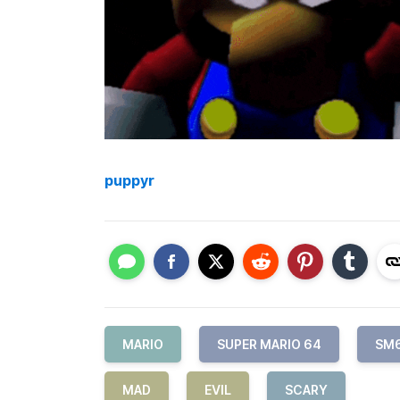
puppyr
MARIO
SUPER MARIO 64
SM
MAD
EVIL
SCARY