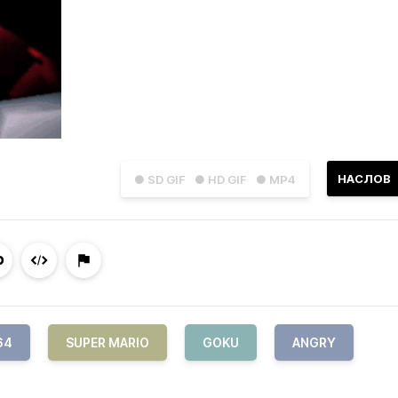
НАСЛОВ
● SD GIF
● HD GIF
● MP4
64
SUPER MARIO
GOKU
ANGRY