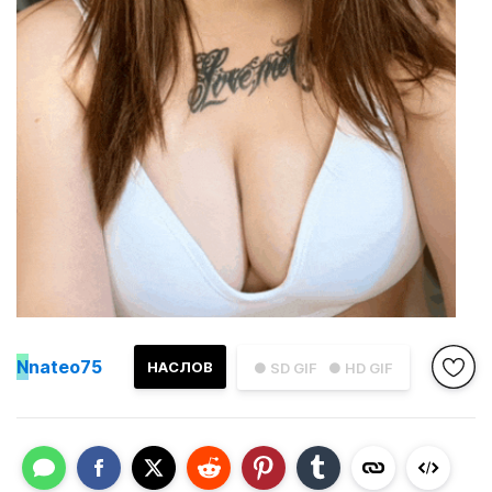
N
nateo75
НАСЛОВ
● SD GIF
● HD GIF