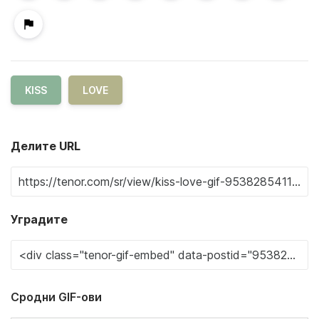
KISS
LOVE
Делите URL
Уградите
Сродни GIF-ови