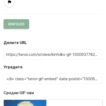
KINFOLKS
Делите URL
Уградите
Сродни GIF-ови