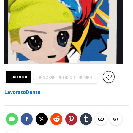
НАСЛОВ
● SD GIF
● HD GIF
● MP4
LavoratoDante