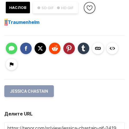
НАСЛОВ
● SD GIF
● HD GIF
T
Traumenhelm
JESSICA CHASTAIN
Делите URL