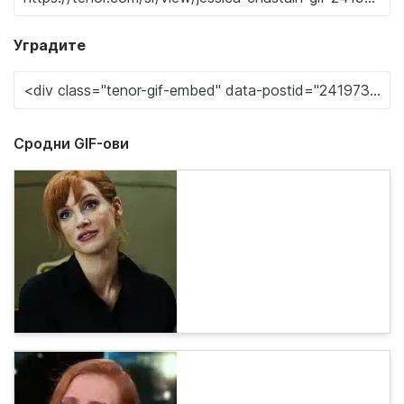
Уградите
Сродни GIF-ови