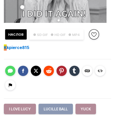
НАСЛОВ
● SD GIF
● HD GIF
● MP4
K
kpierce815
I LOVE LUCY
LUCILLE BALL
YUCK