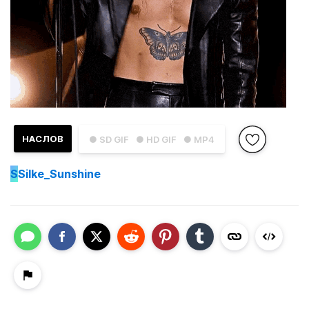
НАСЛОВ
● SD GIF
● HD GIF
● MP4
S
Silke_Sunshine