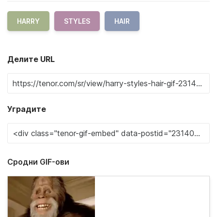
HARRY
STYLES
HAIR
Делите URL
Уградите
Сродни GIF-ови