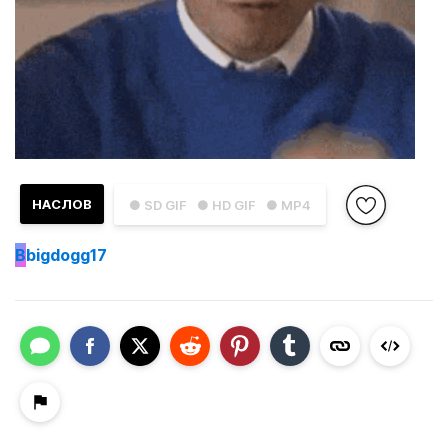
НАСЛОВ
● SD GIF
● HD GIF
● MP4
B
bigdogg17