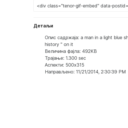
Детаљи
Опис садржаја: a man in a light blue shir
history " on it
Величина фајла: 492KB
Трајање: 1.300 sec
Аспекти: 500x315
Направљено: 11/21/2014, 2:30:39 PM