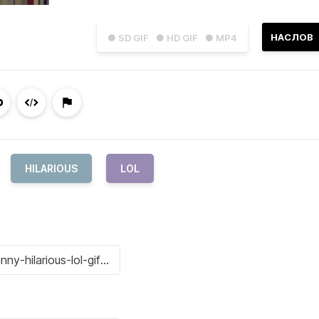
НАСЛОВ
● SD GIF
● HD GIF
● MP4
HILARIOUS
LOL