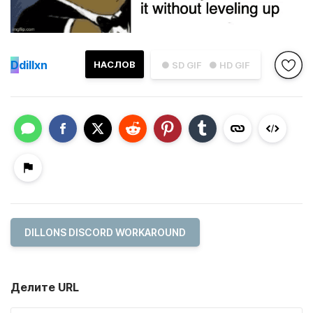
D
dillxn
НАСЛОВ
● SD GIF
● HD GIF
DILLONS DISCORD WORKAROUND
Делите URL