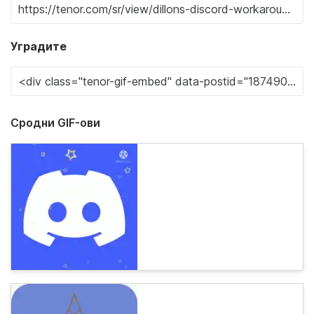
Уградите
Сродни GIF-ови