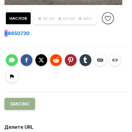
НАСЛОВ
● SD GIF
● HD GIF
● MP4
8
8650730
DANCING
Делите URL