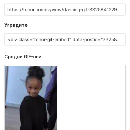
Уградите
Сродни GIF-ови