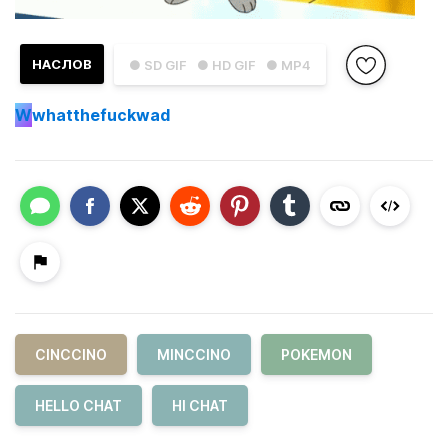
НАСЛОВ
● SD GIF
● HD GIF
● MP4
W
whatthefuckwad
CINCCINO
MINCCINO
POKEMON
HELLO CHAT
HI CHAT