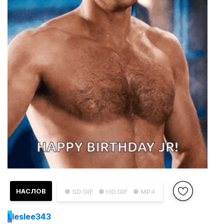
НАСЛОВ
● SD GIF
● HD GIF
● MP4
L
leslee343