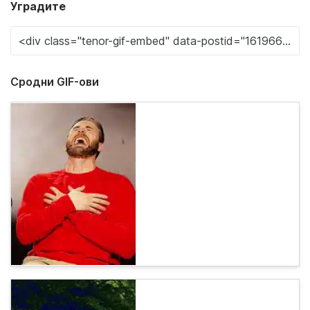
Уградите
Сродни GIF-ови