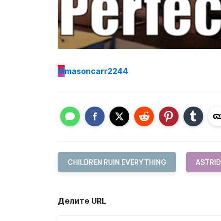
M
masoncarr2244
CHILDREN RUIN EVERYTHING
ASTRID
Делите URL