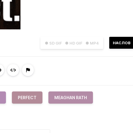
НАСЛОВ
● SD GIF
● HD GIF
● MP4
PERFECT
MEAGHAN RATH