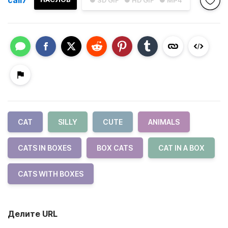
● SD GIF
● HD GIF
● MP4
CAT
SILLY
CUTE
ANIMALS
CATS IN BOXES
BOX CATS
CAT IN A BOX
CATS WITH BOXES
Делите URL