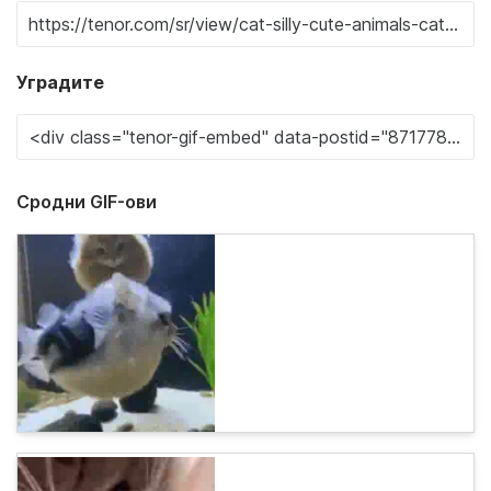
Уградите
Сродни GIF-ови