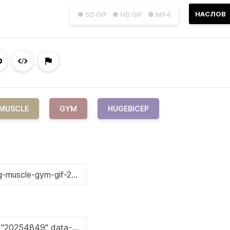
НАСЛОВ
● SD GIF
● HD GIF
● MP4
MUSCLE
GYM
HUGEBICEP