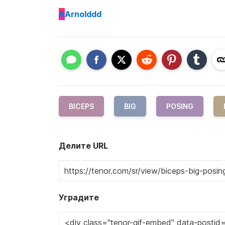
A
Arnolddd
BICEPS
BIG
POSING
Делите URL
Уградите