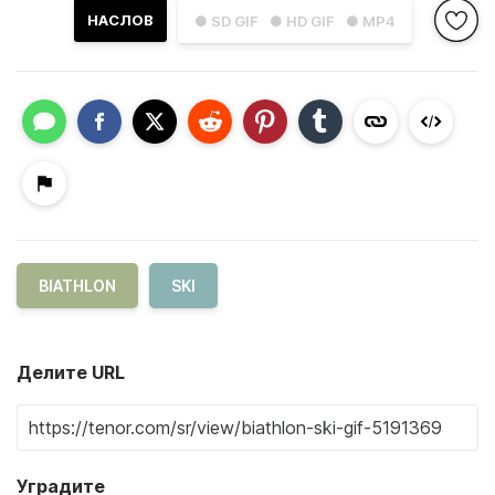
НАСЛОВ
● SD GIF
● HD GIF
● MP4
BIATHLON
SKI
Делите URL
Уградите