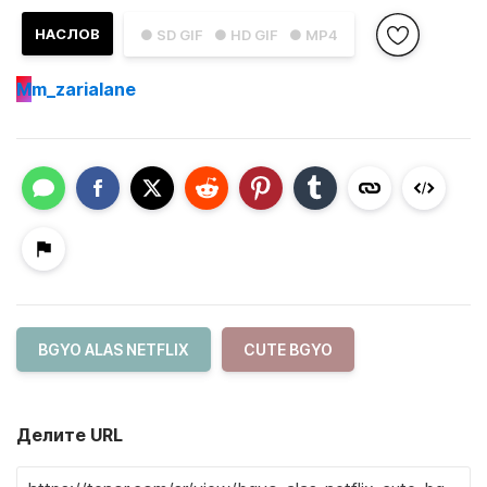
НАСЛОВ
● SD GIF
● HD GIF
● MP4
M
m_zarialane
BGYO ALAS NETFLIX
CUTE BGYO
Делите URL