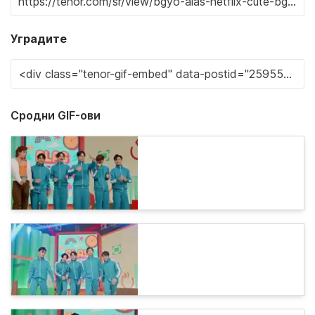
Уградите
Сродни GIF-ови