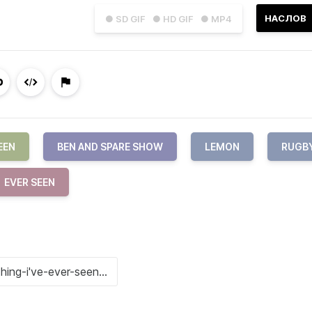
НАСЛОВ
● SD GIF
● HD GIF
● MP4
EEN
BEN AND SPARE SHOW
LEMON
RUGB
EVER SEEN