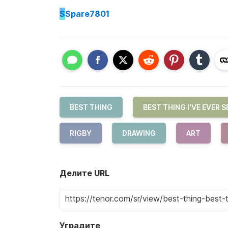
S
Spare7801
BEST THING
BEST THING I'VE EVER S
RIGBY
DRAWING
ART
Делите URL
Уградите