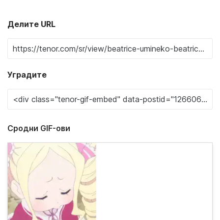
Делите URL
Уградите
Сродни GIF-ови