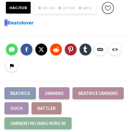
НАСЛОВ
● SD GIF
● HD GIF
● MP4
B
Beatolover
BEATRICE
UMINEKO
BEATRICE UMINEKO
OUCH
BATTLER
UMINEKO NO NAKU KORO NI