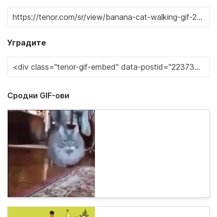
Уградите
Сродни GIF-ови