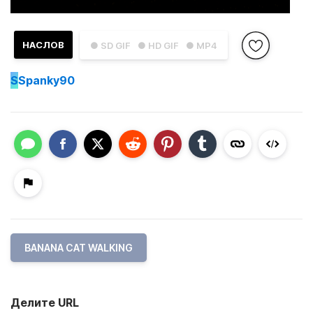
НАСЛОВ
● SD GIF
● HD GIF
● MP4
S
Spanky90
BANANA CAT WALKING
Делите URL