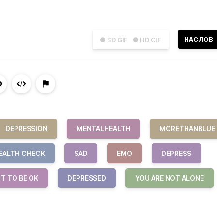
НАСЛОВ
● SD GIF
● HD GIF
DEPRESSION
MENTALHEALTH
MORETHANBLUE
EALTH CHECK
SAD
EMO
DEPRESS
OT TO BE OK
DEPRESSED
YOU ARE NOT ALONE