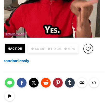
НАСЛОВ
● SD GIF
● HD GIF
● MP4
randomlessly