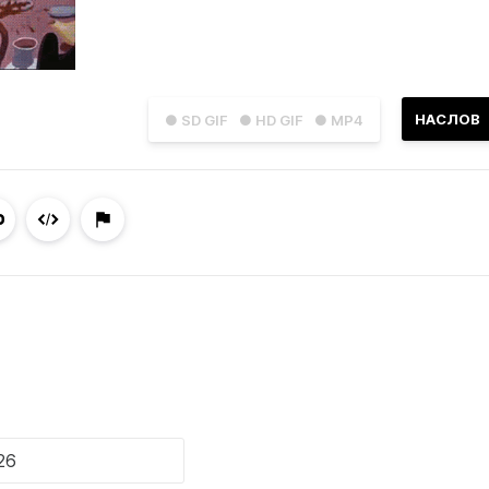
НАСЛОВ
● SD GIF
● HD GIF
● MP4