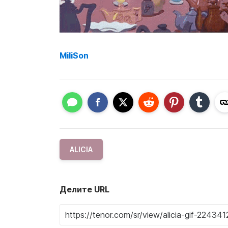
MiliSon
ALICIA
Делите URL