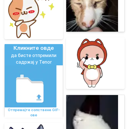
Кликните овде
да бисте отпремили
садржај у Tenor
Отпремајте сопствене GIF-
ове