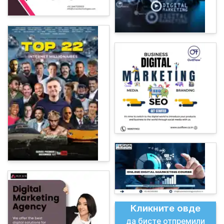
Кликните овде
да бисте отпремили