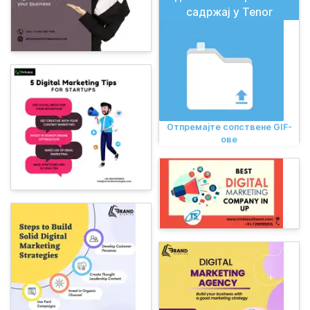
садржај у Tenor
Отпремајте сопствене GIF-
ове