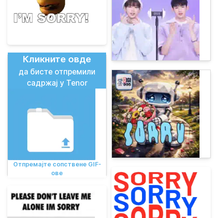
Кликните овде
да бисте отпремили
садржај у Tenor
Отпремајте сопствене GIF-
ове