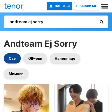
НАПРАВИ
ПРИЈАВИ МЕ
Andteam Ej Sorry
Све
GIF-ови
Налепнице
Мимови