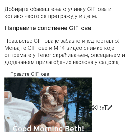
Добијајте обавештења о учинку GIF-ова и
колико често се претражују и деле.
Направите сопствене GIF-ове
Прављење GIF-ова је забавно и једноставно!
Мењајте GIF-ове и MP4 видео снимке које
отпремате у Tenor скраћивањем, опсецањем и
додавањем прилагођених наслова у садржај
Правите GIF-ове