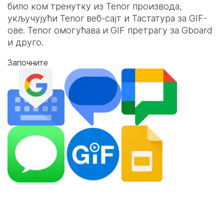
било ком тренутку из Tenor производа,
укључујући Tenor веб-сајт и
Тастатура за GIF-
ове
. Tenor омогућава и GIF претрагу за Gboard
и друго.
Започните