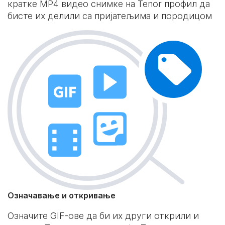
кратке MP4 видео снимке на Tenor профил да
бисте их делили са пријатељима и породицом
Означавање и откривање
Означите GIF-ове да би их други открили и