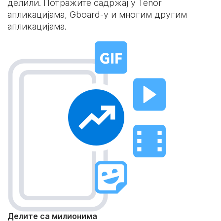
делили. Потражите садржај у Tenor
апликацијама, Gboard-у и многим другим
апликацијама.
Делите са милионима