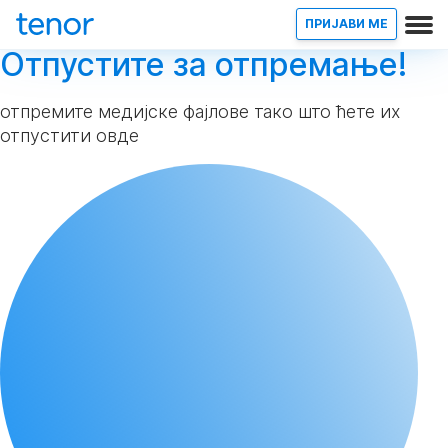
ПРИЈАВИ МЕ
Отпустите за отпремање!
отпремите медијске фајлове тако што ћете их
отпустити овде