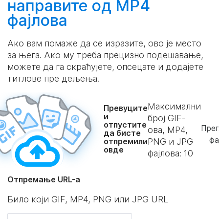
направите
од MP4
фајлова
Ако вам помаже да се изразите, ово је место
за њега. Ако му треба прецизно подешавање,
можете да га скраћујете, опсецате и додајете
титлове пре дељења.
Максимални
Превуците
и
број GIF-
отпустите
Прег
ова, MP4,
да бисте
фа
отпремили
PNG и JPG
овде
фајлова:
10
Отпремање URL-а
Било који GIF, MP4, PNG или JPG URL