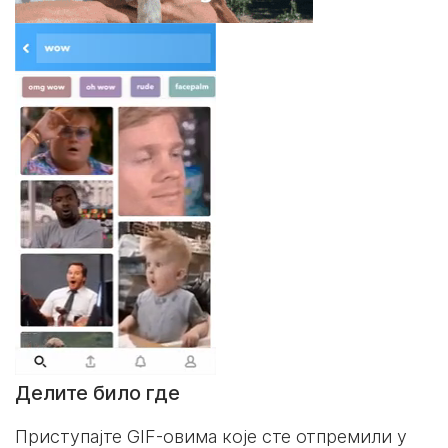
Делите било где
Приступајте GIF-овима које сте отпремили у