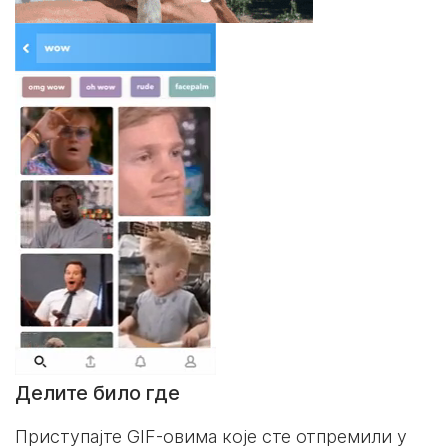
Делите било где
Приступајте GIF-овима које сте отпремили у