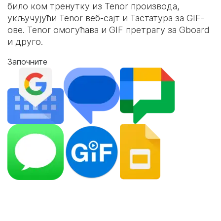
било ком тренутку из Tenor производа,
укључујући Tenor веб-сајт и
Тастатура за GIF-
ове
. Tenor омогућава и GIF претрагу за Gboard
и друго.
Започните