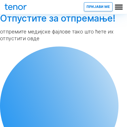
ПРИЈАВИ МЕ
Отпустите за отпремање!
отпремите медијске фајлове тако што ћете их
отпустити овде