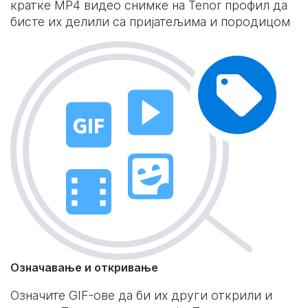
кратке MP4 видео снимке на Tenor профил да
бисте их делили са пријатељима и породицом
Означавање и откривање
Означите GIF-ове да би их други открили и