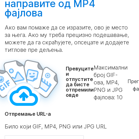
направите
од MP4
фајлова
Ако вам помаже да се изразите, ово је место
за њега. Ако му треба прецизно подешавање,
можете да га скраћујете, опсецате и додајете
титлове пре дељења.
Максимални
Превуците
и
број GIF-
отпустите
Прег
ова, MP4,
да бисте
фа
отпремили
PNG и JPG
овде
фајлова:
10
Отпремање URL-а
Било који GIF, MP4, PNG или JPG URL