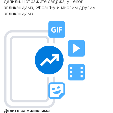
делили. Потражите садржај у Tenor
апликацијама, Gboard-у и многим другим
апликацијама.
Делите са милионима