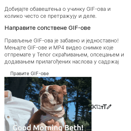
Добијајте обавештења о учинку GIF-ова и
колико често се претражују и деле.
Направите сопствене GIF-ове
Прављење GIF-ова је забавно и једноставно!
Мењајте GIF-ове и MP4 видео снимке које
отпремате у Tenor скраћивањем, опсецањем и
додавањем прилагођених наслова у садржај
Правите GIF-ове