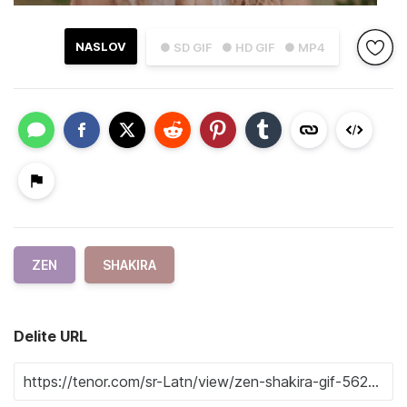
NASLOV
● SD GIF
● HD GIF
● MP4
ZEN
SHAKIRA
Delite URL