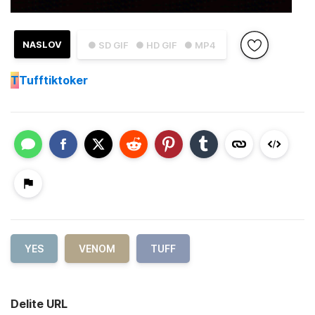
NASLOV
● SD GIF
● HD GIF
● MP4
T
Tufftiktoker
YES
VENOM
TUFF
Delite URL