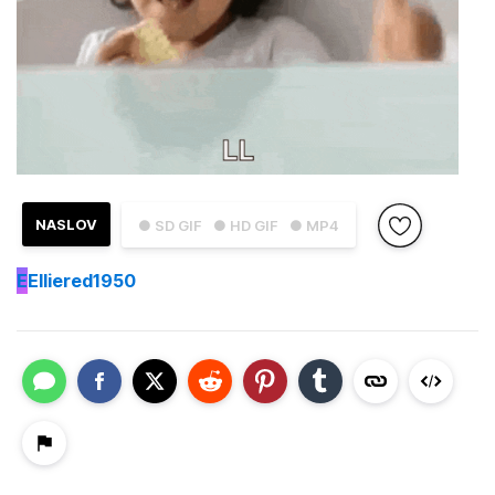
NASLOV
● SD GIF
● HD GIF
● MP4
E
Elliered1950