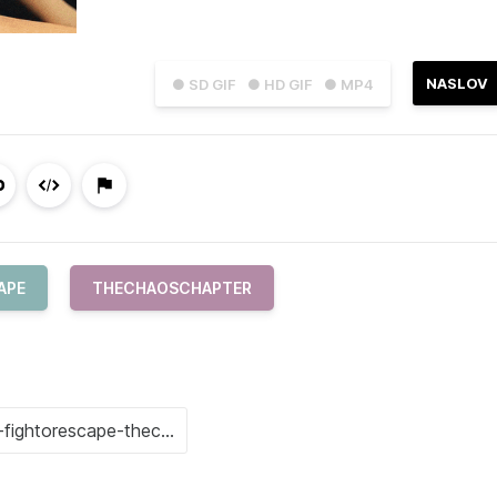
NASLOV
● SD GIF
● HD GIF
● MP4
APE
THECHAOSCHAPTER