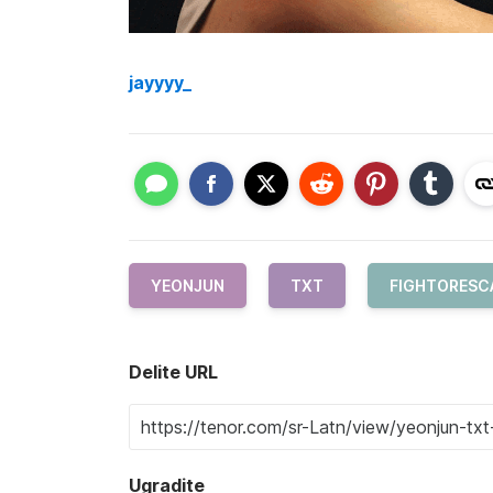
jayyyy_
YEONJUN
TXT
FIGHTORESC
Delite URL
Ugradite