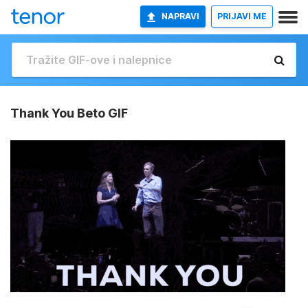
NAPRAVI
PRIJAVI ME
Thank You Beto GIF