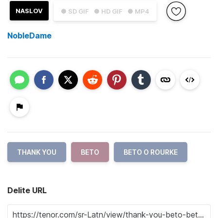
NASLOV
● SD GIF
● HD GIF
● MP4
NobleDame
THANK YOU
BETO
BETO O ROURKE
Delite URL