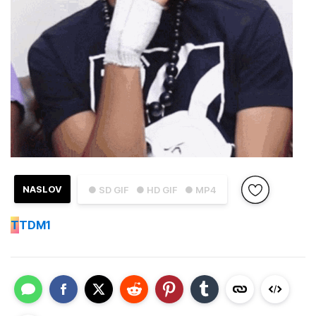
NASLOV
● SD GIF
● HD GIF
● MP4
T
TDM1