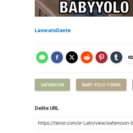
LavoratoDante
SAFEMOON
BABY YOLO TOKEN
Delite URL