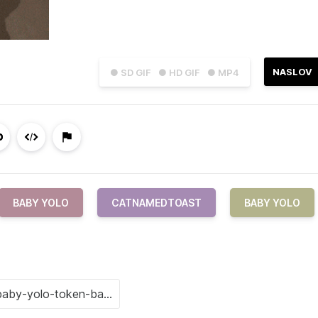
NASLOV
● SD GIF
● HD GIF
● MP4
BABY YOLO
CATNAMEDTOAST
BABY YOLO