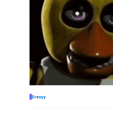
E
Erexyy