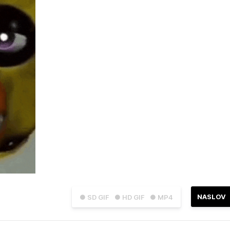
NASLOV
● SD GIF
● HD GIF
● MP4